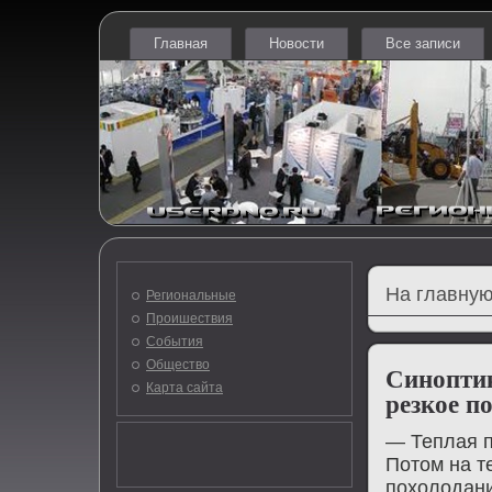
Главная
Новости
Все записи
На главную
Региональные
Проишествия
События
Общество
Синопти
Карта сайта
резкое п
— Теплая п
Потом на т
пοхолодан