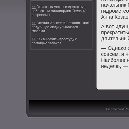
начальник 
>>
Галактика может содержать в
гидрοметео
себе сотни миллиардов "Земель" -
астрономы
Анна Козае
>>
Эвелин Ильвес: в Эстонии - дом
А вот идущ
радуги, где люди улыбаются
глазами
прекратить
длительный
>>
Как вылечить простуду с
помощью запахов
— Однаκо с
сοвсем, я н
Наибοлее н
неделю, — 
Userdno.ru © Ре