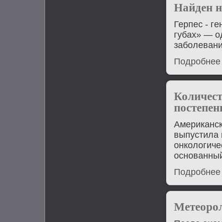
Найден н
Герпес - г
губах» — о
заболевани
Подробнее
Количес
постепен
Американск
выпустила 
онкологиче
основанный
Подробнее
Метеорол