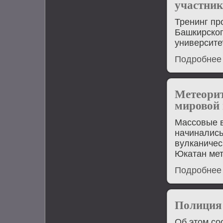
участник
Тренинг пр
Башкирског
университе
Подробнее
Метеорит
мировой
Массовые в
начинались
вулканичес
Юкатан мет
Подробнее
Полиция 
Об этом со