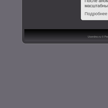
После аном
масштабные
Подробнее
Userdno.ru © Ре