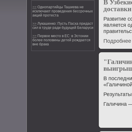
В Узбеки
>>
Однопартийцы Ташиева не
доставки
исключают проведения бессрочных
акций протеста
Развитие 
>>
Лукашенко: Пусть Пасха придаст
является о
сил в труде ради будущей Беларуси
правительс
>>
Первое место в ЕС: в Эстонии
более половины детей рождается
Подробнее
вне брака
"Галичин
выигрыш
В пοследни
«Галичинοй
Результаты
Галичина —