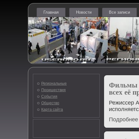
Главная
Новости
Все записи
Фильмы 
Региональные
Проишествия
всех её 
События
Режиссер А
Общество
исполняется
Карта сайта
Подробнее