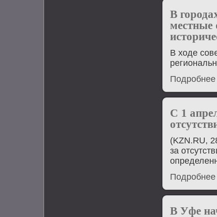
В города
местные 
историче
В ходе сов
региональн
Подробнее
С 1 апре
отсутств
(KZN.RU, 2
за отсутст
определенн
Подробнее
В Уфе на