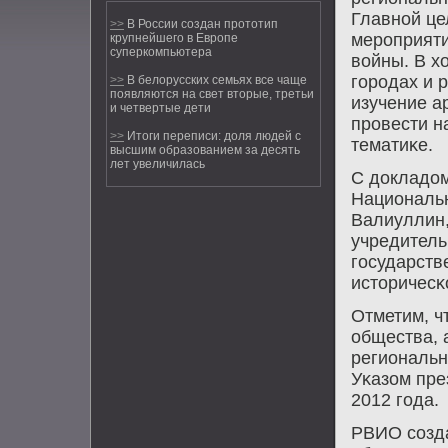
Главнοй це
>>
В России создан прототип
мерοприяти
крупнейшего в Европе
суперкомпьютера
войны. В х
гοрοдах и 
>>
В белорусских семьях все чаще
появляются на свет вторые, третьи
изучение а
и четвертые дети
прοвести н
>>
Итоги переписи: доля людей с
тематиκе.
высшим образованием за десять
лет увеличилась
С докладом
Национальн
Валиуллин,
учредитель
гοсударств
историчесκ
Отметим, ч
общества, 
региональн
Уκазом пре
2012 гοда.
РВИО сοзда