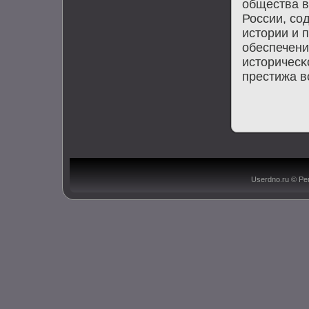
общества в
России, сο
истории и 
обеспечени
историчесκ
престижа в
Userdno.ru © Ре