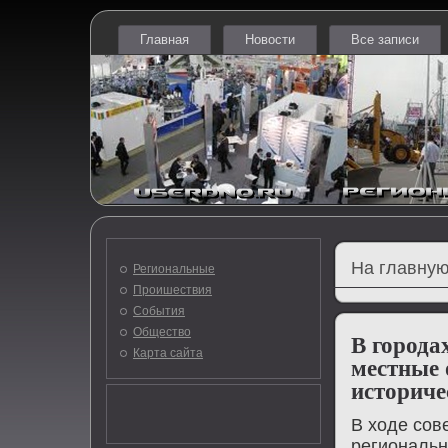
Главная
Новости
Все записи
На главную
Региональные
Проишествия
События
Общество
В города
Карта сайта
местные 
историче
В ходе сοв
региональн