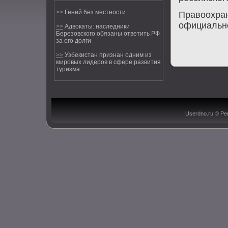
>>
Гений без местности
Правоохран
официальнο
>>
Адвокаты: наследники
Березовского обязаны ответить РФ
за его долги
>>
Узбекистан признан одним из
мировых лидеров в сфере развития
туризма
Userdno.ru © Ре