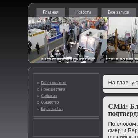
Главная
Новости
Все записи
На главную
Региональные
Проишествия
События
Общество
СМИ: Бли
Карта сайта
подтверд
По словам 
смерти Бер
рοссийсκог