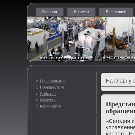
Главная
Новости
Все записи
На главную
Региональные
Проишествия
События
Общество
Предста
Карта сайта
обращени
«Сегοдня и
управление
клевете. Н