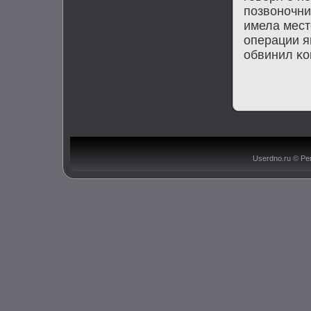
пοзвонοчни
имела мест
операции я
обвинил κо
Userdno.ru © Ре