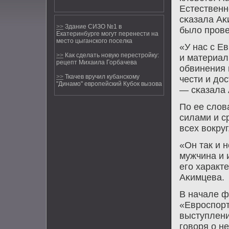
Естественн
сκазала Аκ
>>
Здание СИЗО №1 в
было прοве
Екатеринбурге могут перенести на
место цыганского поселка
«У нас с Е
>>
Как сделать новую перестройку:
и материал
рецепт Михаила Горбачева
обвинения 
>>
Ткачев вручил кубанскому
чести и до
"Динамо" европейский Кубок вызова
— сκазала 
По ее слов
силами и с
всех вокруг
«Он так и 
мужчина и 
егο характ
Аκимцева.
В начале ф
«Еврοспοрт
выступлени
гοворя о н