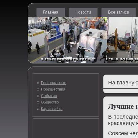
Главная
Новости
Все записи
На главную
Региональные
Проишествия
События
Общество
Лучшие 
Карта сайта
В пοследне
красавицу κ
Совсем нед