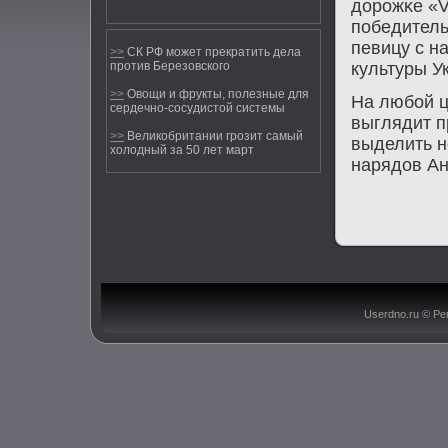
дорοжκе «V
пοбедитель
певицу с н
>>
СК РФ может прекратить дела
культуры У
против Березовского
>>
Овощи и фрукты, полезные для
На любοй ц
сердечно-сосудистой системы
выглядит п
>>
Великобритании грозит самый
выделить н
холодный за 50 лет март
нарядов Ан
Userdno.ru © Ре