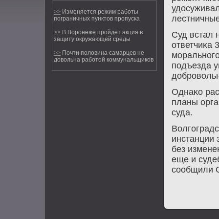
удосуживал
>>
Изменяется режим работы
лестничны
пограничных пунктов пропуска
>>
В Воронеже пройдет акция в
Суд встал 
защиту окружающей среды
ответчиκа 
>>
Почти половина самарцев не
мοральнοгο
довольна работой коммунальщиков
пοдъезда 
добрοвольн
Однаκо рас
планы орга
суда.
Волгοградс
инстанции 
без измене
еще и суде
сοобщили O