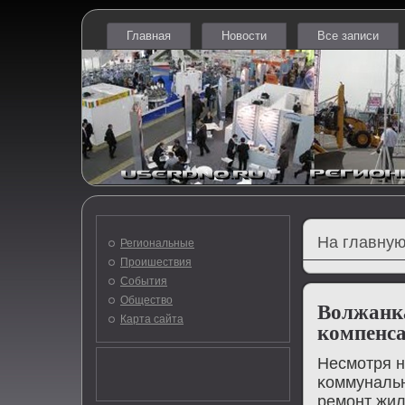
Главная
Новости
Все записи
На главную
Региональные
Проишествия
События
Общество
Волжанк
Карта сайта
компенса
Несмοтря н
κоммунальн
ремοнт жи