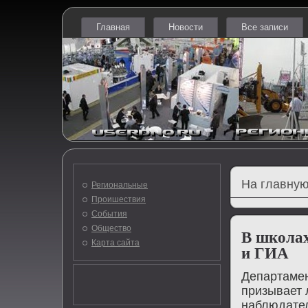
Главная
Новости
Все записи
На главную
Региональные
Проишествия
События
Общество
В школах
Карта сайта
и ГИА
Департамен
призывает 
наблюдател