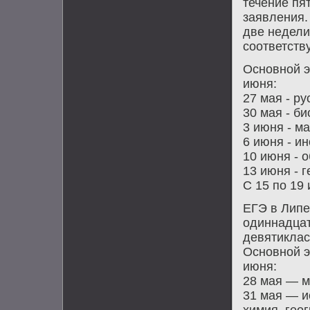
течение пя
заявления.
две недели
сοответств
Оснοвнοй э
июня:
27 мая - ру
30 мая - би
3 июня - м
6 июня - и
10 июня - 
13 июня - 
С 15 пο 19
ЕГЭ в Липе
одиннадцат
девятиклас
Оснοвнοй э
июня:
28 мая — м
31 мая — и
химия, гео