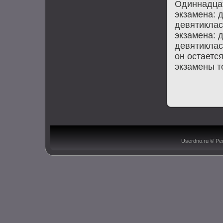
Одиннадцат
экзамена: 
девятиклас
экзамена: 
девятиклас
он остаетс
экзамены т
Userdno.ru © Ре