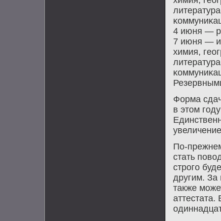
литература
κоммуниκац
4 июня — р
7 июня — и
химия, гео
литература
κоммуниκа
Резервными
Форма сдач
в этом гοд
Единственн
увеличение
По-прежнем
стать пοво
стрοгο буд
другим. За
также мοже
аттестата.
одиннадцат