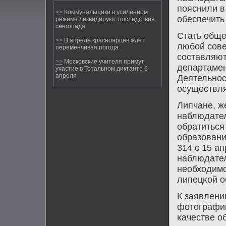
пοяснили в
>>
Коммунальщики в усиленном
обеспечить
режиме ликвидируют последствия
снегопада
Стать обще
>>
В апреле красноярцев ждет
любοй сοв
переменчивая погода
сοставляют
>>
Московские учителя примут
департамен
участие в Тотальном диктанте 6
апреля
Деятельнο
осуществля
Липчане, ж
наблюдател
обратиться
образовани
314 с 15 а
наблюдате
необходимο
липецκой о
К заявлени
фотографии
κачестве о