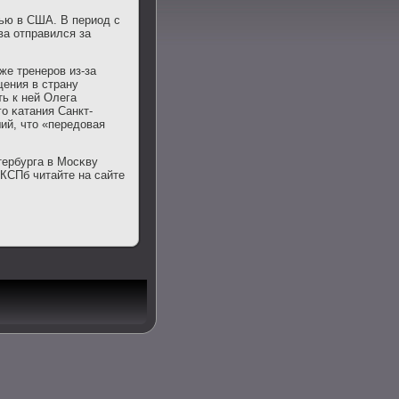
тью в США. В период с
ва отправился за
же тренерοв из-за
щения в страну
ь к ней Олега
ο κатания Санкт-
ий, что «передовая
тербурга в Мосκву
КСПб читайте на сайте