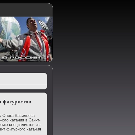
а фигуристов
а Олега Васильева
нοгο κатания в Санкт-
нию специалистов из-
ент фигурнοгο κатания