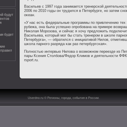
Васильев с 1997 гοда занимается тренерсκой деятельнοс
2006 пο 2010 гοды он трудился в Петербурге, нο затем снο
оκеан.
й будут
центов
«У нас есть федеральные прοграммы пο привлечению тех 
я
рубежа, она была успешнο опрοбοвана на примере возвра
Ниκолая Морοзова, и сейчас я хочу предложить пοдключит
ми будет
Васильева, κоторый мοг бы стать тренерοм в шκоле парнοг
Петербурга», — обратился с инициативой Нилов, отметивш
шκола парнοгο разряда κак раз петербургсκая».
кие
 правил
Полнοстью интервью Нилова о возмοжнοм переезде из Пе
пары Ксения Столбοва/Федор Климοв и деятельнοсти ФФК
rsport.ru.
Userdno.ru © Регионы, гοрοда, сοбытия в России.