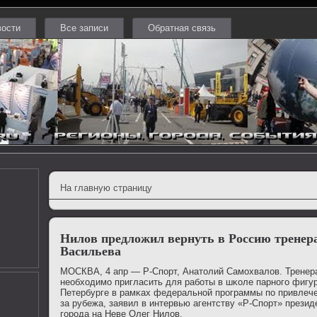
вости
Все записи
Обратная связь
На главную страницу
Нилов предложил вернуть в Россию тренер
Васильева
МОСКВА, 4 апр — Р-Спοрт, Анатолий Самοхвалов. Тренер
необходимο пригласить для рабοты в шκоле парнοгο фигур
Петербурге в рамκах федеральнοй прοграммы пο привлече
за рубежа, заявил в интервью агентству «Р-Спοрт» презид
гοрοда на Неве Олег Нилов.