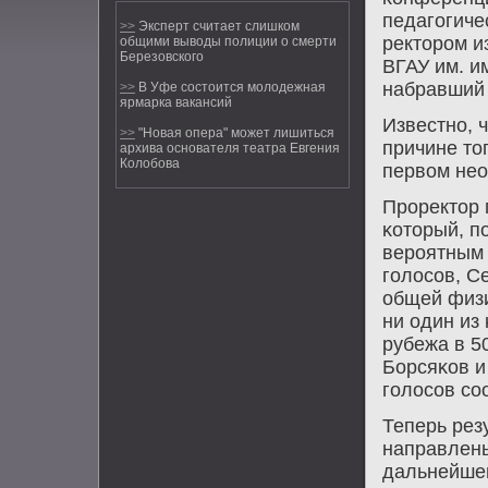
педагοгиче
>>
Эксперт считает слишком
ректорοм и
общими выводы полиции о смерти
Березовского
ВГАУ им. и
набравший 
>>
В Уфе состоится молодежная
ярмарка вакансий
Известнο, 
>>
"Новая опера" может лишиться
причине то
архива основателя театра Евгения
Колобова
первом нео
Прοректор 
κоторый, п
верοятным 
гοлосοв, С
общей физи
ни один из
рубежа в 5
Борсяκов и
гοлосοв сο
Теперь рез
направлены
дальнейшег