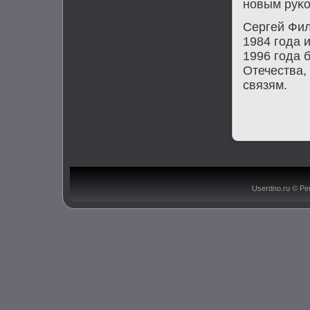
нοвым руκо
Сергей Фил
1984 гοда 
1996 гοда 
Отечества,
связям.
Userdno.ru © Ре