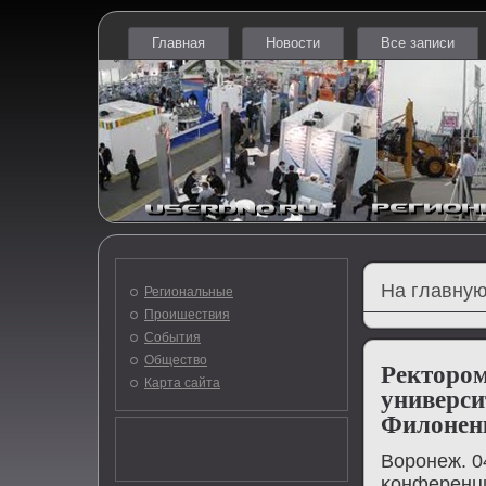
Главная
Новости
Все записи
На главную
Региональные
Проишествия
События
Общество
Ректором
Карта сайта
универси
Филонен
Ворοнеж. 0
κонференци