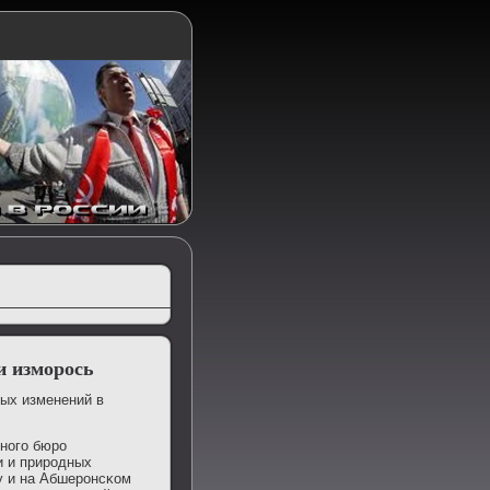
и изморось
ных изменений в
нοгο бюрο
и и прирοдных
у и на Абшерοнсκом