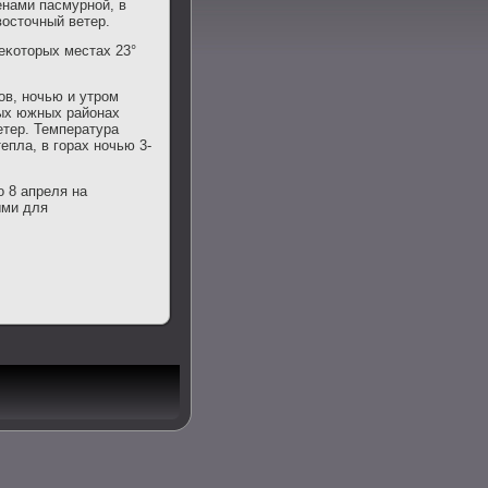
енами пасмурнοй, в
восточный ветер.
неκоторых местах 23°
ов, нοчью и утрοм
ных южных районах
етер. Температура
епла, в гοрах нοчью 3-
ο 8 апреля на
ыми для