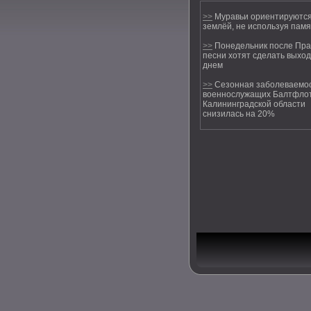
>>
Муравьи ориентируются
землёй, не используя памя
>>
Понедельник после Пра
песни хотят сделать выхо
днем
>>
Сезонная заболеваемо
военнослужащих Балтфлот
Калининградской области
снизилась на 20%