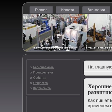
Главная
Новости
Все записи
На главную
Региональные
Проишествия
События
Общество
Хорошие 
Карта сайта
развити
Как пишет M
временем в