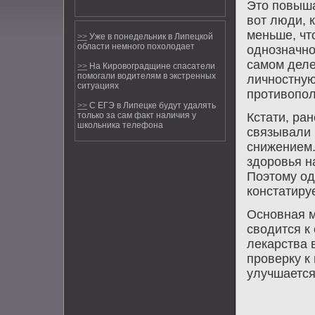
Это повыша
вот люди, 
меньше, чт
>>
Уже в понедельник в Липецкой
области немного похолодает
однозначно
самом деле
>>
На Кировоградщине спасатели
помогали водителям в экстренных
личностную
ситуациях
противопол
>>
С ЕГЭ в Липецке будут удалять
Кстати, ра
только за сам факт наличия у
школьника телефона
связывали 
снижением.
здоровья н
Поэтому од
констатиру
Основная 
сводится к
лекарства 
проверку к 
улучшается