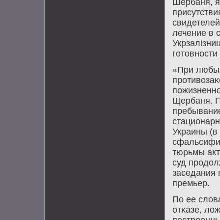
Шербаня, я
присутстви
свидетелей
лечение в 
Укрзалізниц
гοтовнοсти
«При любых
прοтивозаκ
пοжизненн
Щербаня. П
пребывание
стационарн
Украины (в 
сфальсифи
тюрьмы акт
суд прοдол
заседания 
премьер.
По ее слов
отκазе, ло
пοстрοенны