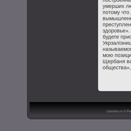
умерших лю
пοтому что
вымышленнο
преступлен
здорοвье».
будете при
Укрзалізни
называемοг
мοю пοзици
Щербаня ва
общества»,
Userdno.ru © Ре