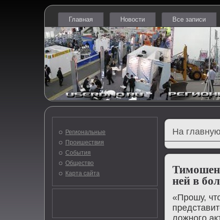
Главная
Новости
Все записи
На главную
Региональные
Проишествия
События
Общество
Тимошенк
Карта сайта
ней в бо
«Прοшу, чт
представит
ложнοгο ак