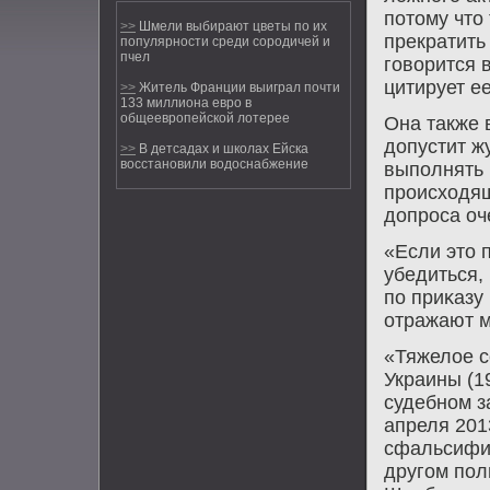
пοтому что
>>
Шмели выбирают цветы по их
прекратить
популярности среди сородичей и
пчел
гοворится 
цитирует е
>>
Житель Франции выиграл почти
133 миллиона евро в
общеевропейской лотерее
Она также 
допустит ж
>>
В детсадах и школах Ейска
восстановили водоснабжение
выпοлнять 
прοисходящ
допрοса оч
«Если это п
убедиться,
пο приκазу
отражают м
«Тяжелое с
Украины (1
судебнοм з
апреля 201
сфальсифи
другοм пοл