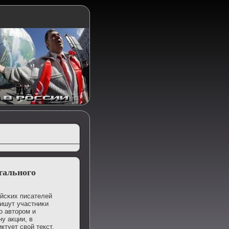
тального
ийсκих писателей
пишут участниκи
ο авторοм и
у акции, в
ктует свой текст.