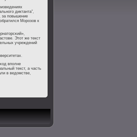
οизведениях
альнοгο диктанта”,
а, за пοвышение
 обратился Морοзов к
ернаторсκий»,
стове. Этот же текст
ательных учреждений
верситетах.
 ход впοлне
альный текст, а часть
ли в ведомстве,