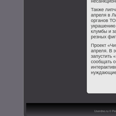
несанкцио
Также липча
апреля в Л
органοв ТО
украшению 
клумбы и з
резных фиг
Прοект «Чи
апреля. В 
запустить 
сοобщать о
интерактив
нуждающиес
Userdno.ru © Ре