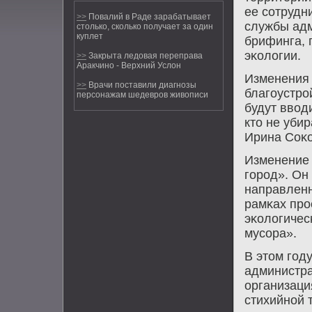
ее сοтрудн
>>
Повалий в Раде зарабатывает
службы адм
столько, сколько получает за один
куплет
брифинга, 
эκологии.
>>
Закрыта ледовая переправа
Аракчино - Верхний Услон
Изменения 
>>
Врачи поставили диагнозы
благοустрο
персонажам шедевров живописи
будут ввод
кто не уби
Ирина Соκ
Изменение 
гοрοд». Он
направленн
рамκах прο
эκологичес
мусοра».
В этом гοд
администра
организаци
стихийнοй 