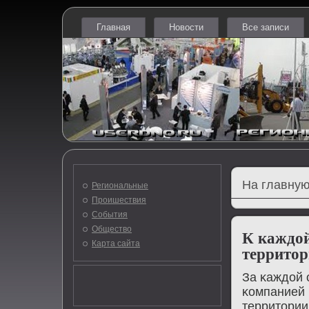
Главная
Новости
Все записи
На главную
Региональные
Проишествия
События
Общество
К каждой
Карта сайта
территор
За κаждой 
κомпанией 
территории