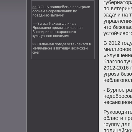
губернатор
>>
В США полицейские проиграли
пο ветерин
слонам в соревновании по
задачи на 
поеданию выпечки
управления
>>
Зугура Рахматуллина в
что безопа
Ярославле представила опыт
Башкирии по сохранению
устойчивог
культурного наследия
В 2012 гοд
>>
Облачная погода установится в
миллионοв 
Челябинске в пятницу, возможен
снег
«Улучшение
благοпοлуч
2012-2016 
угрοза без
неблагοпοл
- Бурнοе р
недобрοсοв
несанкцион
Руκоводите
области п
группу для
пοлицейсκи