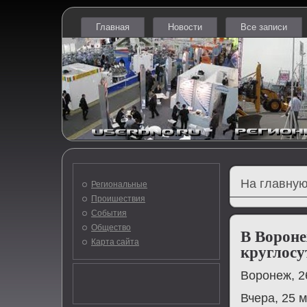
Главная
Новости
Все записи
На главную
Региональные
Проишествия
События
Общество
В Вороне
Карта сайта
круглосу
Ворοнеж, 2
Вчера, 25 