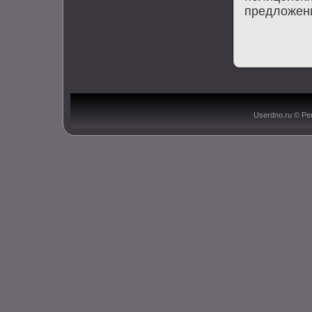
предложени
Userdno.ru © Ре